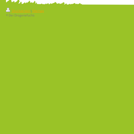
Druckversion
|
Sitemap
© Der Drogeriefuchs