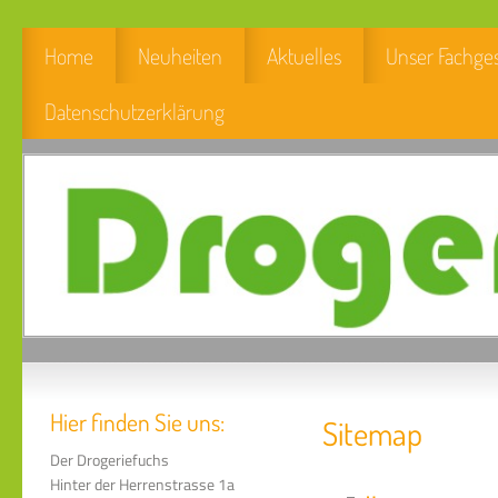
Home
Neuheiten
Aktuelles
Unser Fachge
Datenschutzerklärung
Hier finden Sie uns:
Sitemap
Der Drogeriefuchs
Hinter der Herrenstrasse 1a